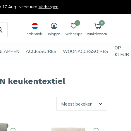
n 17 Aug . verstuurd
Verbergen
0
0
nederlands
inloggen
verlanglijst
winkelwagen
OP
NLAPPEN
ACCESSOIRES
WOONACCESSOIRES
KLEUR
N keukentextiel