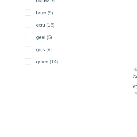
blauw
(5)
bruin
(9)
ecru
(15)
geel
(5)
grijs
(8)
groen
(14)
H
pastel
(1)
G
rood
(10)
€
In
roze
(1)
wit
(8)
zwart
(1)
kleurrijk
(6)