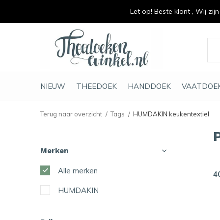
Let op! Beste klant , Wij zij
vrolijk je keuken op
duurzaam en met li
NIEUW
THEEDOEK
HANDDOEK
VAATDOE
Terug naar overzicht
Tags
HUMDAKIN keukentextiel
Merken
Alle merken
4
HUMDAKIN