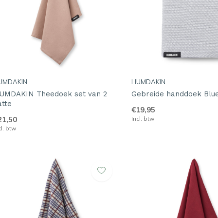
UMDAKIN
HUMDAKIN
UMDAKIN Theedoek set van 2
Gebreide handdoek Blu
atte
€19,95
21,50
Incl. btw
cl. btw