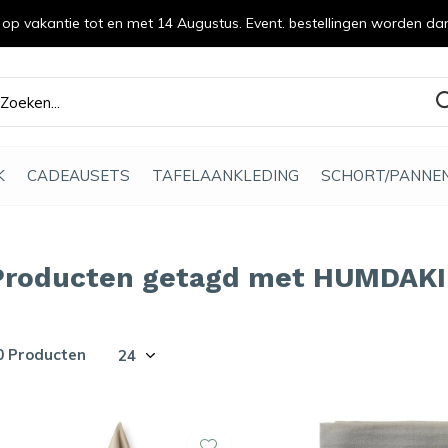
n op vakantie tot en met 14 Augustus. Event. bestellingen worden da
efde gemaakt
K
CADEAUSETS
TAFELAANKLEDING
SCHORT/PANNE
Producten getagd met HUMDAKI
0 Producten