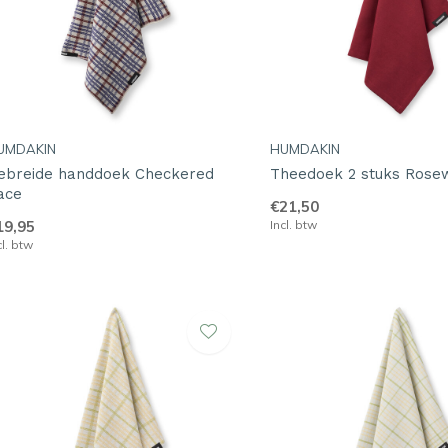
UMDAKIN
HUMDAKIN
ebreide handdoek Checkered
Theedoek 2 stuks Rose
ace
€21,50
19,95
Incl. btw
cl. btw