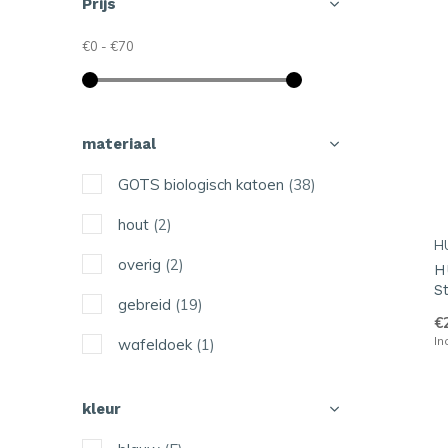
Prijs
€0
-
€70
materiaal
GOTS biologisch katoen
(38)
hout
(2)
H
overig
(2)
H
S
gebreid
(19)
€
In
wafeldoek
(1)
kleur