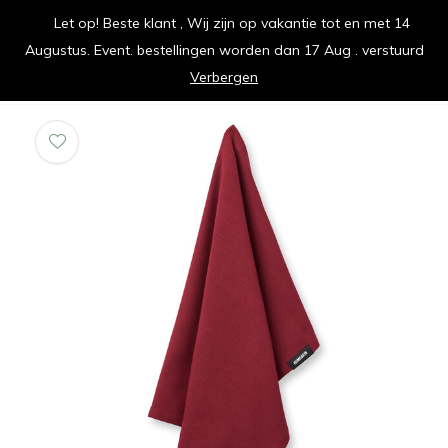
Let op! Beste klant , Wij zijn op vakantie tot en met 14
vrolijk je keuken op
Augustus. Event. bestellingen worden dan 17 Aug . verstuurd
0
0
Verbergen