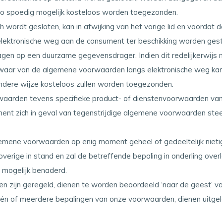
 zo spoedig mogelijk kosteloos worden toegezonden.
h wordt gesloten, kan in afwijking van het vorige lid en voorda
lektronische weg aan de consument ter beschikking worden ges
n op een duurzame gegevensdrager. Indien dit redelijkerwijs ni
aar van de algemene voorwaarden langs elektronische weg kan
ndere wijze kosteloos zullen worden toegezonden.
aarden tevens specifieke product- of dienstenvoorwaarden van t
nt zich in geval van tegenstrijdige algemene voorwaarden stee
mene voorwaarden op enig moment geheel of gedeeltelijk nietig z
rige in stand en zal de betreffende bepaling in onderling ove
l mogelijk benaderd.
den zijn geregeld, dienen te worden beoordeeld ‘naar de geest’
n één of meerdere bepalingen van onze voorwaarden, dienen uitg