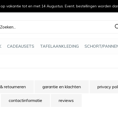
n op vakantie tot en met 14 Augustus. Event. bestellingen worden da
efde gemaakt
K
CADEAUSETS
TAFELAANKLEDING
SCHORT/PANNE
& retourneren
garantie en klachten
privacy pol
contactinformatie
reviews