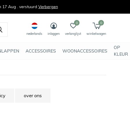
n 17 Aug . verstuurd
Verbergen
0
0
nederlands
inloggen
verlanglijst
winkelwagen
OP
NLAPPEN
ACCESSOIRES
WOONACCESSOIRES
KLEUR
icy
over ons