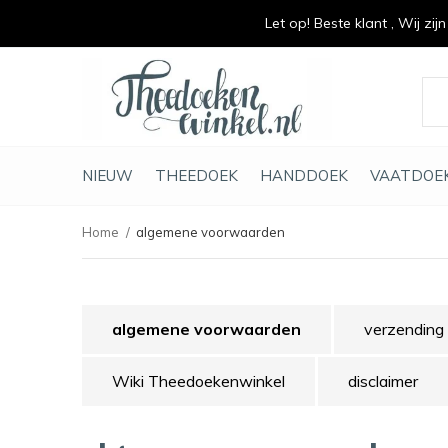
Let op! Beste klant , Wij zij
vrolijk je keuken op
duurzaam en met li
NIEUW
THEEDOEK
HANDDOEK
VAATDOE
Home
algemene voorwaarden
algemene voorwaarden
verzending 
Wiki Theedoekenwinkel
disclaimer