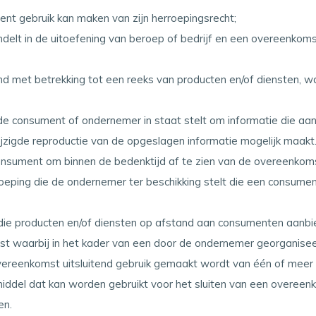
ent gebruik kan maken van zijn herroepingsrecht;
 handelt in de uitoefening van beroep of bedrijf en een overeenk
d met betrekking tot een reeks van producten en/of diensten, wa
 de consument of ondernemer in staat stelt om informatie die aan 
zigde reproductie van de opgeslagen informatie mogelijk maakt
consument om binnen de bedenktijd af te zien van de overeenkom
roeping die de ondernemer ter beschikking stelt die een consument
n die producten en/of diensten op afstand aan consumenten aanbi
st waarbij in het kader van een door de ondernemer georganise
 overeenkomst uitsluitend gebruik gemaakt wordt van één of meer
middel dat kan worden gebruikt voor het sluiten van een overe
en.