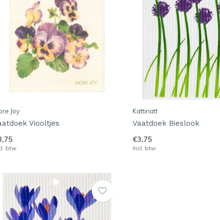
re Joy
Kattinatt
aatdoek Viooltjes
Vaatdoek Bieslook
3,75
€3,75
cl. btw
Incl. btw