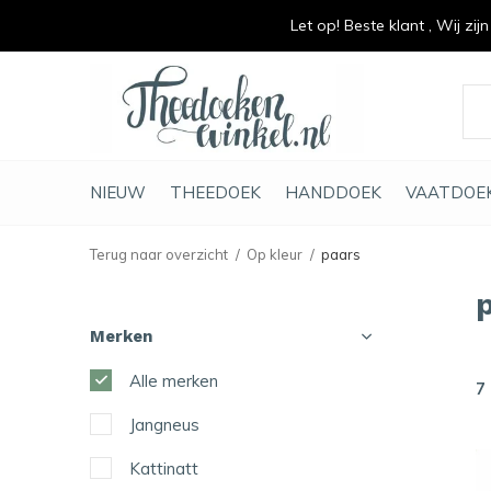
Let op! Beste klant , Wij zij
vrolijk je keuken op
duurzaam en met li
NIEUW
THEEDOEK
HANDDOEK
VAATDOE
Terug naar overzicht
Op kleur
paars
Merken
Alle merken
7
Jangneus
Kattinatt