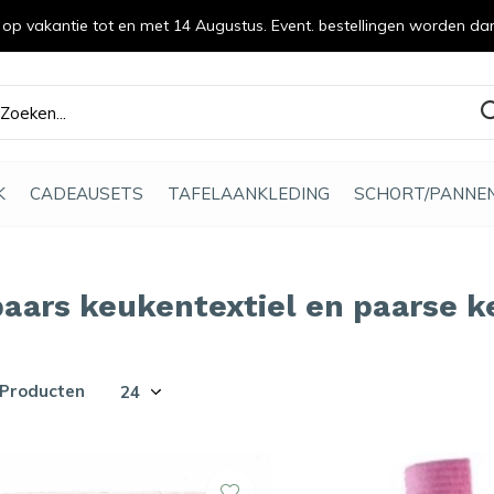
n op vakantie tot en met 14 Augustus. Event. bestellingen worden da
efde gemaakt
K
CADEAUSETS
TAFELAANKLEDING
SCHORT/PANNE
paars keukentextiel en paarse 
 Producten