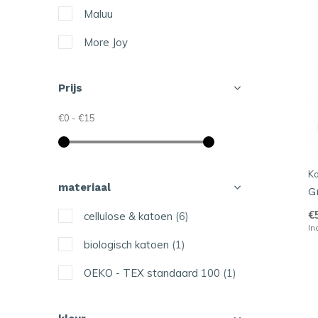
Maluu
More Joy
Prijs
€0
-
€15
Ka
materiaal
G
€
cellulose & katoen
(6)
In
biologisch katoen
(1)
OEKO - TEX standaard 100
(1)