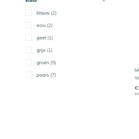
kleur
blauw
(2)
ecru
(2)
geel
(1)
grijs
(1)
groen
(5)
Mo
paars
(7)
V
pastel
(1)
€
In
oranje
(2)
roze
(1)
turkooise
(1)
wit
(4)