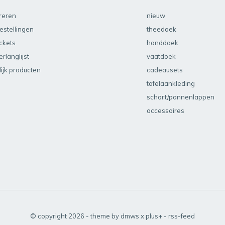
treren
nieuw
estellingen
theedoek
ickets
handdoek
erlanglijst
vaatdoek
lijk producten
cadeausets
tafelaankleding
schort/pannenlappen
accessoires
© copyright
2026
- theme by
dmws
x
plus+
-
rss-feed