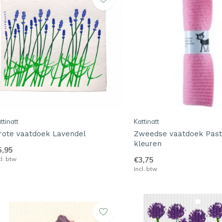
ttinatt
Kattinatt
rote vaatdoek Lavendel
Zweedse vaatdoek Past
kleuren
5,95
cl. btw
€3,75
Incl. btw