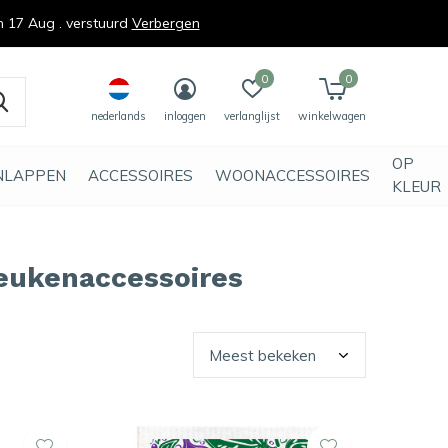
n 17 Aug . verstuurd
Verbergen
0
0
nederlands
inloggen
verlanglijst
winkelwagen
OP
NLAPPEN
ACCESSOIRES
WOONACCESSOIRES
KLEUR
keukenaccessoires