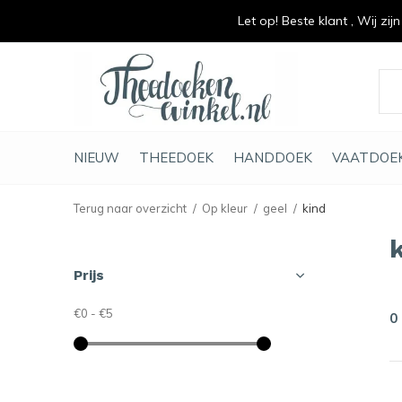
Let op! Beste klant , Wij zij
vrolijk je keuken op
duurzaam en met li
NIEUW
THEEDOEK
HANDDOEK
VAATDOE
Terug naar overzicht
Op kleur
geel
kind
Prijs
€0
-
€5
0