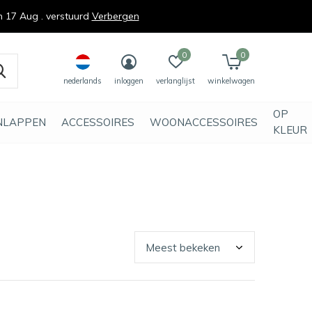
n 17 Aug . verstuurd
Verbergen
0
0
nederlands
inloggen
verlanglijst
winkelwagen
OP
NLAPPEN
ACCESSOIRES
WOONACCESSOIRES
KLEUR