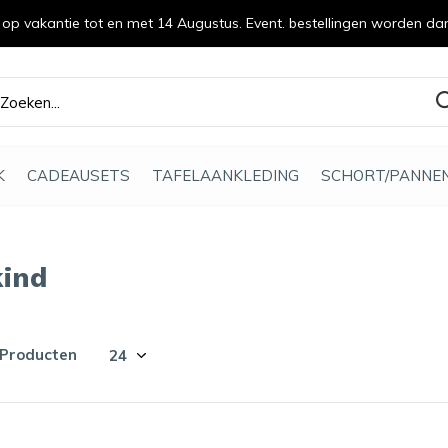
n op vakantie tot en met 14 Augustus. Event. bestellingen worden da
efde gemaakt
K
CADEAUSETS
TAFELAANKLEDING
SCHORT/PANNE
kind
 Producten