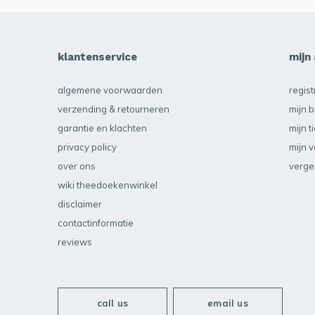
klantenservice
mijn
algemene voorwaarden
regis
verzending & retourneren
mijn b
garantie en klachten
mijn t
privacy policy
mijn v
over ons
verge
wiki theedoekenwinkel
disclaimer
contactinformatie
reviews
call us
email us