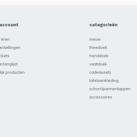
 account
categorieën
treren
nieuw
estellingen
theedoek
ickets
handdoek
erlanglijst
vaatdoek
lijk producten
cadeausets
tafelaankleding
schort/pannenlappen
accessoires