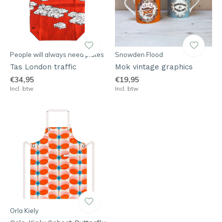
People will always need plates
Snowden Flood
Tas London traffic
Mok vintage graphics
€34,95
€19,95
Incl. btw
Incl. btw
Orla Kiely