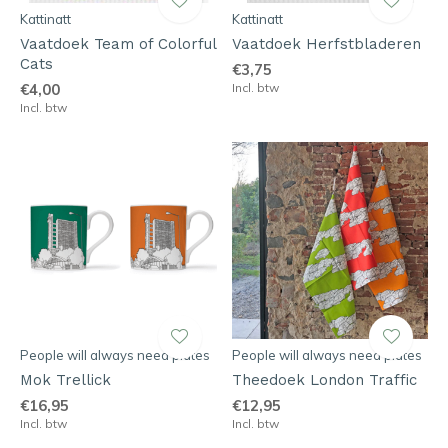
Kattinatt
Kattinatt
Vaatdoek Team of Colorful
Vaatdoek Herfstbladeren
Cats
€3,75
€4,00
Incl. btw
Incl. btw
People will always need plates
People will always need plates
Mok Trellick
Theedoek London Traffic
€16,95
€12,95
Incl. btw
Incl. btw