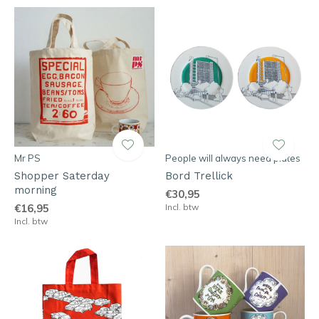
Mr PS
People will always need plates
Shopper Saterday
Bord Trellick
morning
€30,95
€16,95
Incl. btw
Incl. btw