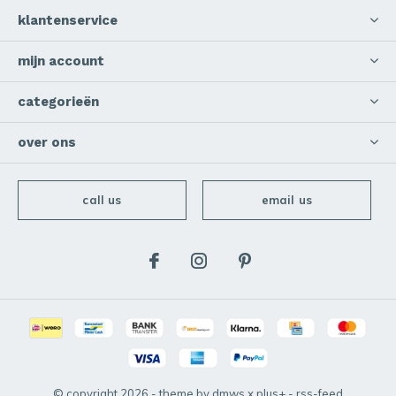
klantenservice
mijn account
categorieën
over ons
call us
email us
© copyright
2026
- theme by
dmws
x
plus+
-
rss-feed