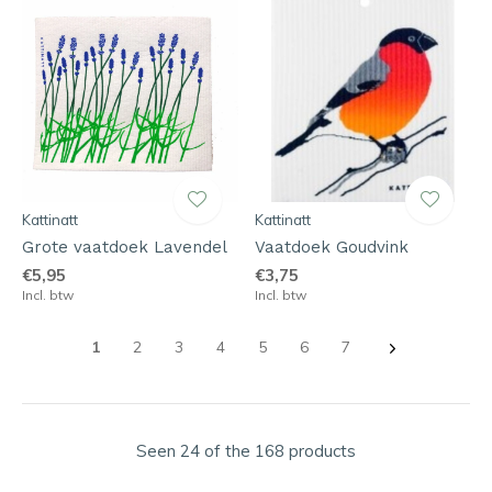
Kattinatt
Kattinatt
Grote vaatdoek Lavendel
Vaatdoek Goudvink
€5,95
€3,75
Incl. btw
Incl. btw
1
2
3
4
5
6
7
Seen 24 of the 168 products