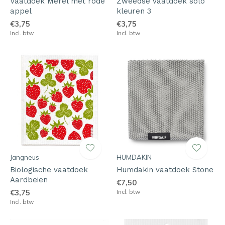
Vaatdoek Merel met rode
Zweedse vaatdoek solo
appel
kleuren 3
€3,75
€3,75
Incl. btw
Incl. btw
Jangneus
HUMDAKIN
Biologische vaatdoek
Humdakin vaatdoek Stone
Aardbeien
€7,50
€3,75
Incl. btw
Incl. btw