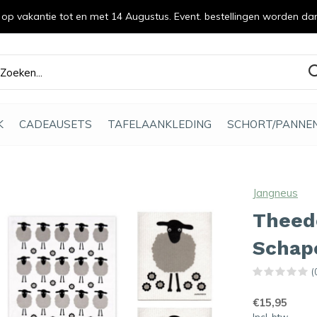
n op vakantie tot en met 14 Augustus. Event. bestellingen worden da
efde gemaakt
K
CADEAUSETS
TAFELAANKLEDING
SCHORT/PANNE
Jangneus
Theed
Schap
(
€15,95