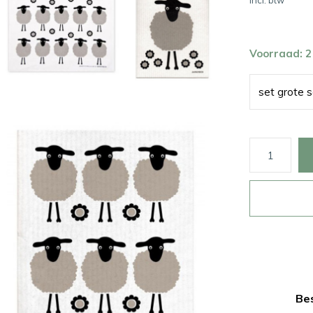
Incl. btw
Voorraad: 
set grote 
Bes