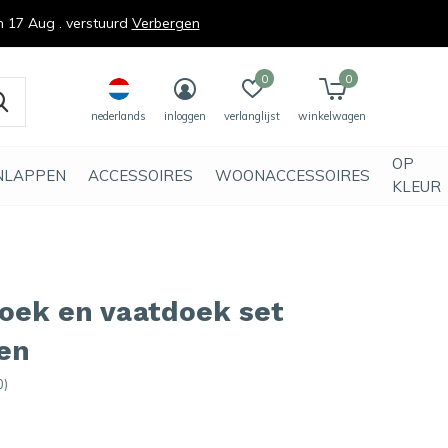
n 17 Aug . verstuurd
Verbergen
0
0
nederlands
inloggen
verlanglijst
winkelwagen
OP
NLAPPEN
ACCESSOIRES
WOONACCESSOIRES
KLEUR
oek en vaatdoek set
en
0)