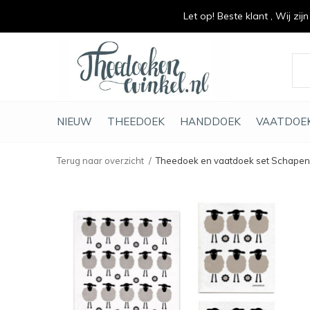
Let op! Beste klant , Wij zij
vrolijk je keuken op
duurzaam en met li
NIEUW
THEEDOEK
HANDDOEK
VAATDOE
Terug naar overzicht
Theedoek en vaatdoek set Schapen