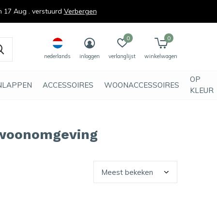
n 17 Aug . verstuurd
Verbergen
0
0
nederlands
inloggen
verlanglijst
winkelwagen
OP
NLAPPEN
ACCESSOIRES
WOONACCESSOIRES
KLEUR
 woonomgeving