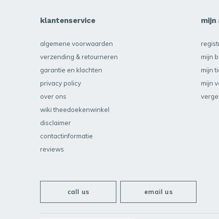
klantenservice
mijn
algemene voorwaarden
regis
verzending & retourneren
mijn b
garantie en klachten
mijn t
privacy policy
mijn v
over ons
verge
wiki theedoekenwinkel
disclaimer
contactinformatie
reviews
call us
email us