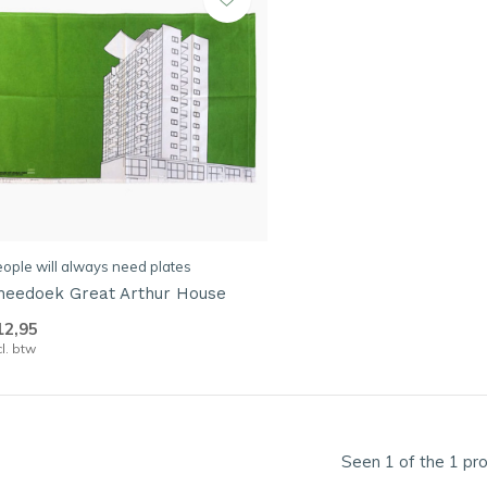
ople will always need plates
heedoek Great Arthur House
12,95
cl. btw
Seen 1 of the 1 pr