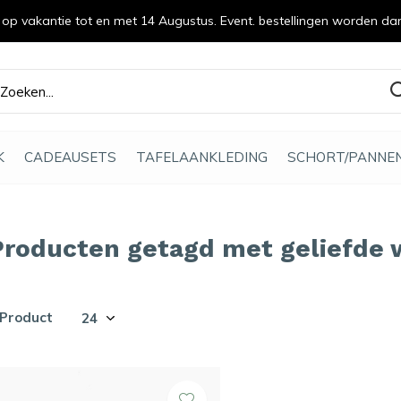
n op vakantie tot en met 14 Augustus. Event. bestellingen worden da
efde gemaakt
K
CADEAUSETS
TAFELAANKLEDING
SCHORT/PANNE
Producten getagd met geliefde
 Product