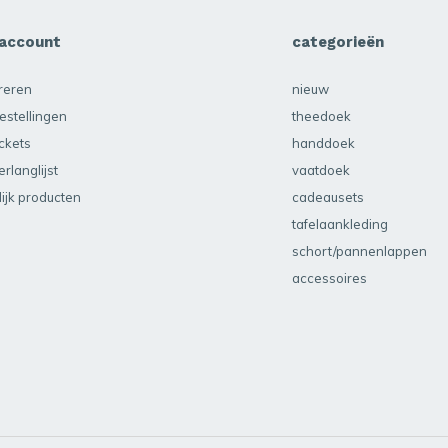
 account
categorieën
treren
nieuw
estellingen
theedoek
ickets
handdoek
erlanglijst
vaatdoek
lijk producten
cadeausets
tafelaankleding
schort/pannenlappen
accessoires