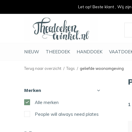
Let op! Beste klant , Wij zij
vrolijk je keuken op
duurzaam en met li
NIEUW
THEEDOEK
HANDDOEK
VAATDOE
Terug naar overzicht
Tags
geliefde woonomgeving
Merken
Alle merken
1
People will always need plates