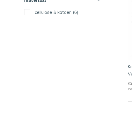
materiaal
oranje
(2)
cellulose & katoen
(6)
rood
(1)
roze
(3)
turkooise
(1)
wit
(3)
zwart
(2)
Ka
V
kleurrijk
(2)
€
In