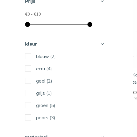
Prijs
€0
-
€10
kleur
blauw
(2)
ecru
(4)
Ka
geel
(2)
G
€
grijs
(1)
In
groen
(5)
paars
(3)
pastel
(1)