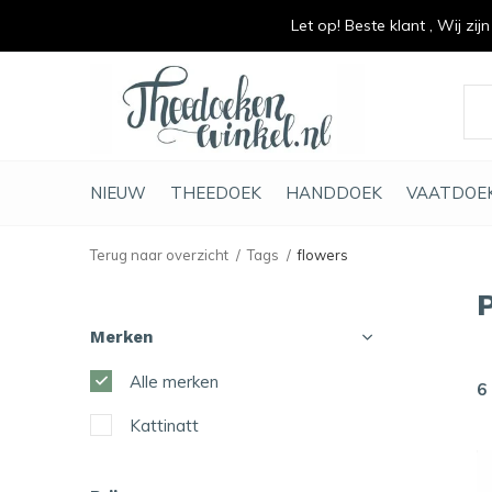
Let op! Beste klant , Wij zij
vrolijk je keuken op
duurzaam en met li
NIEUW
THEEDOEK
HANDDOEK
VAATDOE
Terug naar overzicht
Tags
flowers
Merken
Alle merken
6
Kattinatt