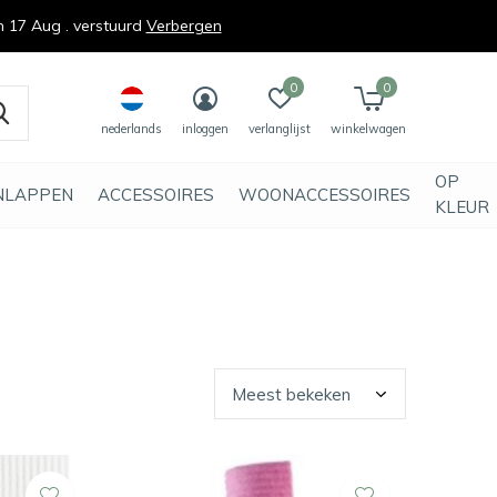
n 17 Aug . verstuurd
Verbergen
0
0
nederlands
inloggen
verlanglijst
winkelwagen
OP
NLAPPEN
ACCESSOIRES
WOONACCESSOIRES
KLEUR