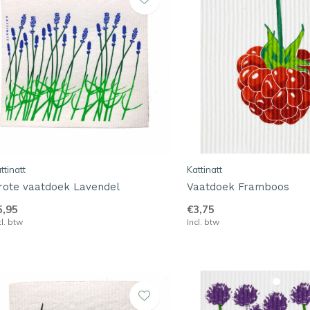
ttinatt
Kattinatt
rote vaatdoek Lavendel
Vaatdoek Framboos
5,95
€3,75
cl. btw
Incl. btw