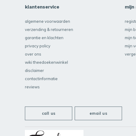
klantenservice
mijn
algemene voorwaarden
regis
verzending & retourneren
mijn b
garantie en klachten
mijn t
privacy policy
mijn v
over ons
verge
wiki theedoekenwinkel
disclaimer
contactinformatie
reviews
call us
email us