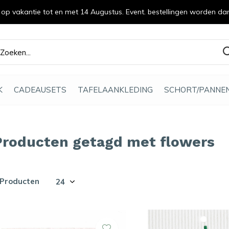
n op vakantie tot en met 14 Augustus. Event. bestellingen worden da
efde gemaakt
K
CADEAUSETS
TAFELAANKLEDING
SCHORT/PANNE
Producten getagd met flowers
 Producten