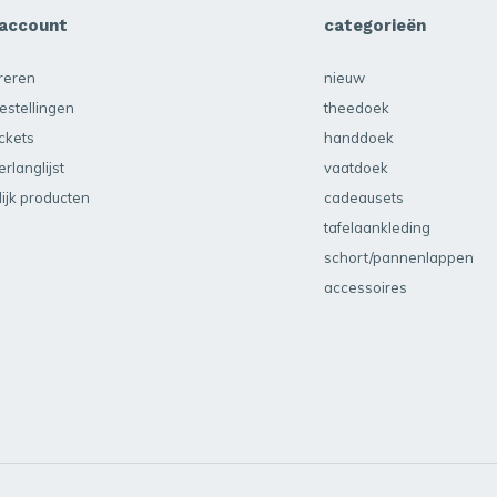
 account
categorieën
treren
nieuw
estellingen
theedoek
ickets
handdoek
erlanglijst
vaatdoek
lijk producten
cadeausets
tafelaankleding
schort/pannenlappen
accessoires