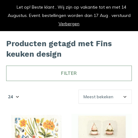
Let op! Beste klant , Wij zijn op vakantie tot en met 14
vrolijk je keuken op
Augustus. Event. bestellingen worden dan 17 Aug . verstuurd
0
0
Verbergen
Producten getagd met Fins
keuken design
FILTER