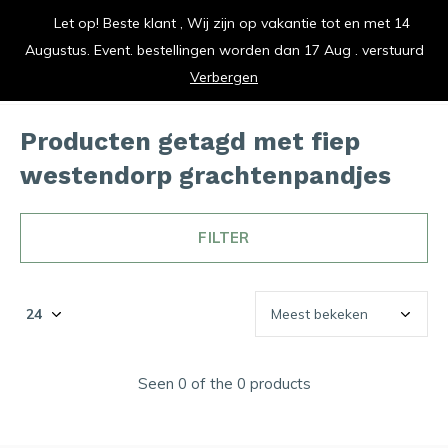
Let op! Beste klant , Wij zijn op vakantie tot en met 14
vrolijk je keuken op
Augustus. Event. bestellingen worden dan 17 Aug . verstuurd
0
0
Verbergen
Producten getagd met fiep
westendorp grachtenpandjes
FILTER
Seen 0 of the 0 products