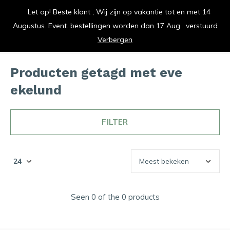
Let op! Beste klant , Wij zijn op vakantie tot en met 14
vrolijk je keuken op
Augustus. Event. bestellingen worden dan 17 Aug . verstuurd
0
0
Verbergen
Producten getagd met eve
ekelund
FILTER
Seen 0 of the 0 products