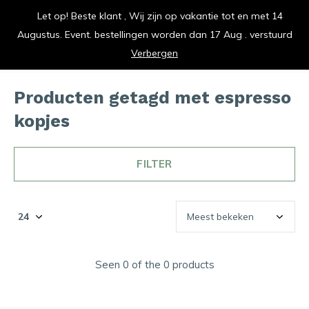
Let op! Beste klant , Wij zijn op vakantie tot en met 14
vrolijk je keuken op
Augustus. Event. bestellingen worden dan 17 Aug . verstuurd
0
0
Verbergen
Producten getagd met espresso
kopjes
FILTER
Seen 0 of the 0 products