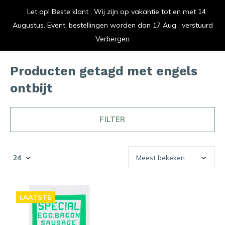
Let op! Beste klant , Wij zijn op vakantie tot en met 14
vrolijk je keuken op
Augustus. Event. bestellingen worden dan 17 Aug . verstuurd
0
0
Verbergen
Producten getagd met engels
ontbijt
FILTER
LAATSTE