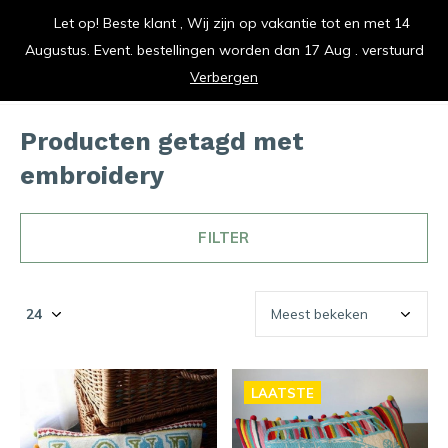
Let op! Beste klant , Wij zijn op vakantie tot en met 14
vrolijk je keuken op
Augustus. Event. bestellingen worden dan 17 Aug . verstuurd
0
0
Verbergen
Producten getagd met
embroidery
FILTER
LAATSTE