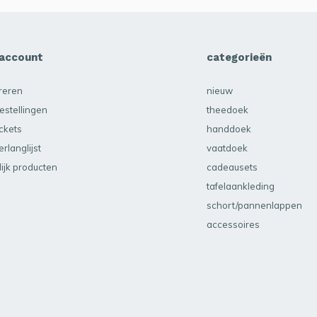
 account
categorieën
treren
nieuw
estellingen
theedoek
ickets
handdoek
erlanglijst
vaatdoek
lijk producten
cadeausets
tafelaankleding
schort/pannenlappen
accessoires