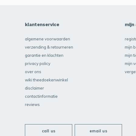
klantenservice
mijn
algemene voorwaarden
regis
verzending & retourneren
mijn b
garantie en klachten
mijn t
privacy policy
mijn v
over ons
verge
wiki theedoekenwinkel
disclaimer
contactinformatie
reviews
call us
email us