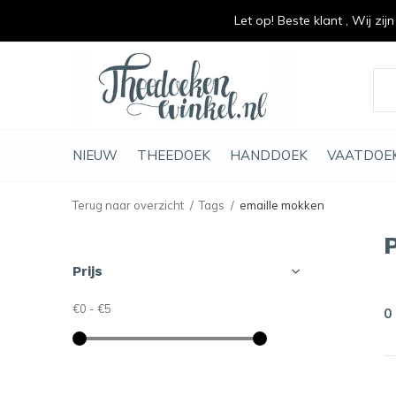
Let op! Beste klant , Wij zij
vrolijk je keuken op
duurzaam en met li
NIEUW
THEEDOEK
HANDDOEK
VAATDOE
Terug naar overzicht
Tags
emaille mokken
Prijs
€0
-
€5
0