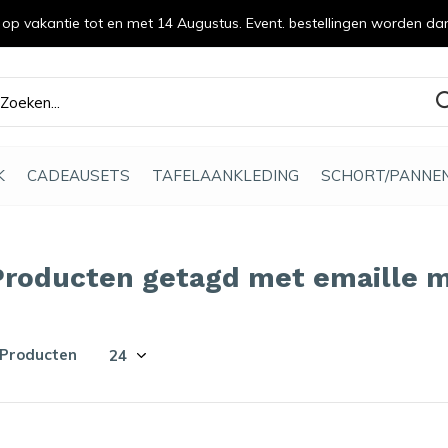
n op vakantie tot en met 14 Augustus. Event. bestellingen worden da
efde gemaakt
K
CADEAUSETS
TAFELAANKLEDING
SCHORT/PANNE
Producten getagd met emaille 
 Producten