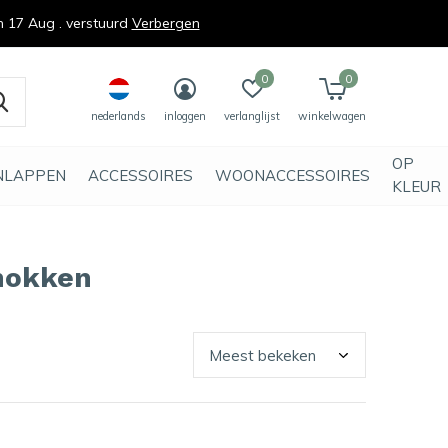
n 17 Aug . verstuurd
Verbergen
0
0
nederlands
inloggen
verlanglijst
winkelwagen
OP
NLAPPEN
ACCESSOIRES
WOONACCESSOIRES
KLEUR
mokken