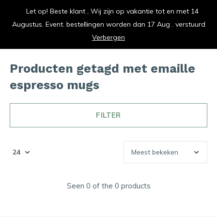
Let op! Beste klant , Wij zijn op vakantie tot en met 14
efde gemaakt
vrolijk je ke
Augustus. Event. bestellingen worden dan 17 Aug . verstuurd
0
0
Verbergen
Producten getagd met emaille
espresso mugs
FILTER
Seen 0 of the 0 products