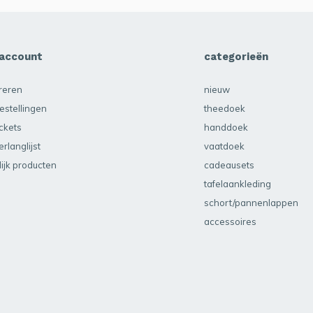
 account
categorieën
treren
nieuw
estellingen
theedoek
ickets
handdoek
erlanglijst
vaatdoek
lijk producten
cadeausets
tafelaankleding
schort/pannenlappen
accessoires