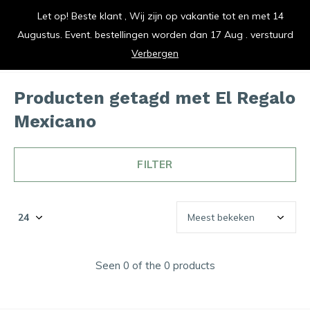
Let op! Beste klant , Wij zijn op vakantie tot en met 14
vrolijk je keuken op
Augustus. Event. bestellingen worden dan 17 Aug . verstuurd
0
0
Verbergen
Producten getagd met El Regalo
Mexicano
FILTER
Seen 0 of the 0 products