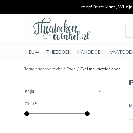
Let op! Beste klant , Wij zij
vrolijk je keuken op
duurzaam en met li
NIEUW
THEEDOEK
HANDDOEK
VAATDOE
Terug naar overzicht
Tags
Ekelund vaatdoek bos
Prijs
€0
-
€5
0