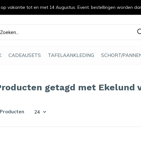
n op vakantie tot en met 14 Augustus. Event. bestellingen worden da
efde gemaakt
K
CADEAUSETS
TAFELAANKLEDING
SCHORT/PANNE
Producten getagd met Ekelund 
 Producten