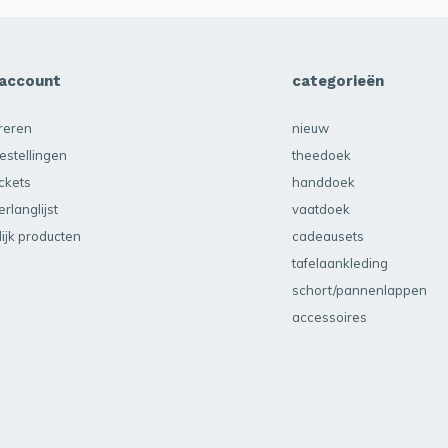
 account
categorieën
treren
nieuw
estellingen
theedoek
ickets
handdoek
erlanglijst
vaatdoek
lijk producten
cadeausets
tafelaankleding
schort/pannenlappen
accessoires