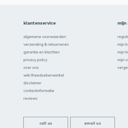
klantenservice
mijn
algemene voorwaarden
regis
verzending & retourneren
mijn b
garantie en klachten
mijn t
privacy policy
mijn v
over ons
verge
wiki theedoekenwinkel
disclaimer
contactinformatie
reviews
call us
email us