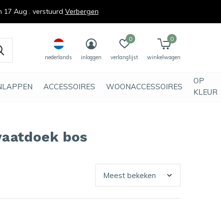
n 17 Aug . verstuurd
Verbergen
0
0
nederlands
inloggen
verlanglijst
winkelwagen
OP
NLAPPEN
ACCESSOIRES
WOONACCESSOIRES
KLEUR
vaatdoek bos