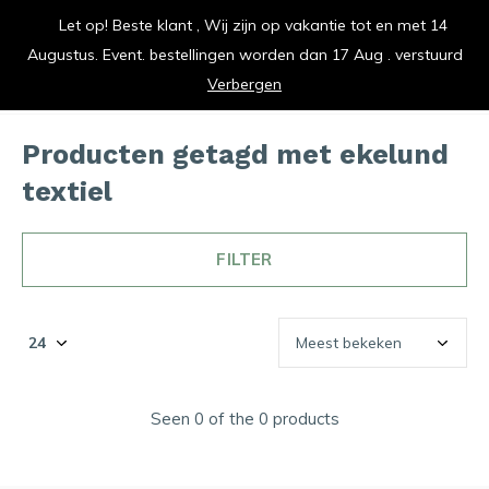
Let op! Beste klant , Wij zijn op vakantie tot en met 14
vrolijk je keuken op
Augustus. Event. bestellingen worden dan 17 Aug . verstuurd
0
0
Verbergen
Producten getagd met ekelund
textiel
FILTER
Seen 0 of the 0 products