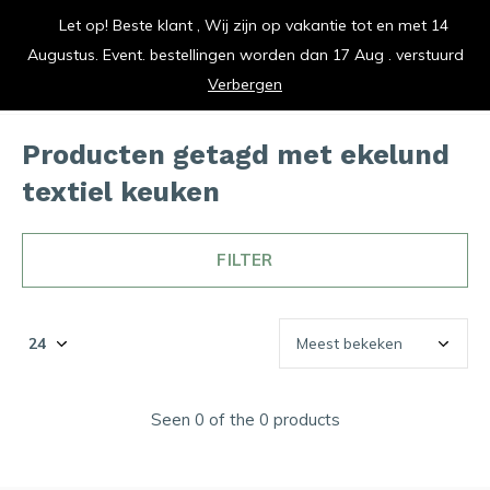
Let op! Beste klant , Wij zijn op vakantie tot en met 14
vrolijk je keuken op
Augustus. Event. bestellingen worden dan 17 Aug . verstuurd
0
0
Verbergen
Producten getagd met ekelund
textiel keuken
FILTER
Seen 0 of the 0 products