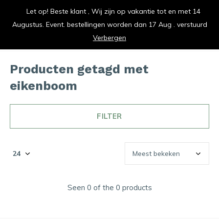
Let op! Beste klant , Wij zijn op vakantie tot en met 14
vrolijk je keuken op
Augustus. Event. bestellingen worden dan 17 Aug . verstuurd
0
0
Verbergen
Producten getagd met
eikenboom
FILTER
Seen 0 of the 0 products