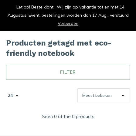
Let op! Beste klant , Wij zijn op vakantie tot en met 14
vrolijk je keuken op
Augustus. Event. bestellingen worden dan 17 Aug . verstuurd
0
0
Verbergen
Producten getagd met eco-
friendly notebook
FILTER
Seen 0 of the 0 products