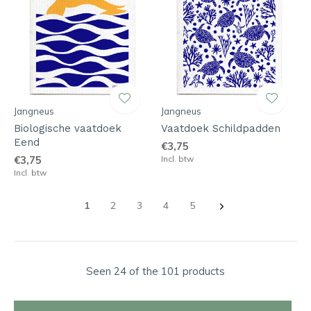
Jangneus
Jangneus
Biologische vaatdoek
Vaatdoek Schildpadden
Eend
€3,75
€3,75
Incl. btw
Incl. btw
1
2
3
4
5
Seen 24 of the 101 products