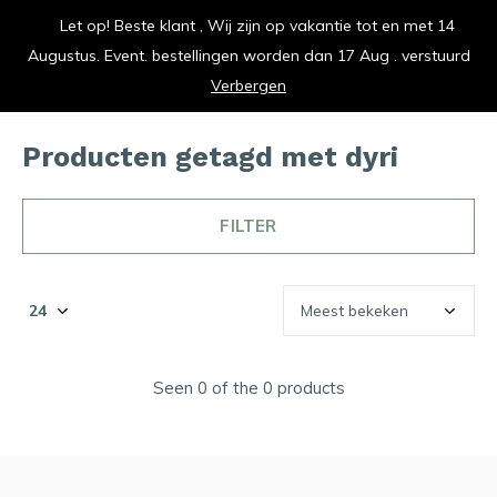
Let op! Beste klant , Wij zijn op vakantie tot en met 14
vrolijk je keuken op
Augustus. Event. bestellingen worden dan 17 Aug . verstuurd
0
0
Verbergen
Producten getagd met dyri
FILTER
Seen 0 of the 0 products