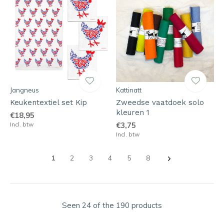
Jangneus
Kattinatt
Keukentextiel set Kip
Zweedse vaatdoek solo
kleuren 1
€18,95
Incl. btw
€3,75
Incl. btw
1
2
3
4
5
8
Seen 24 of the 190 products