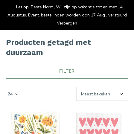
Let op! Beste klant , Wij zijn op vakantie tot en met 14
vrolijk je keuken op
Augustus. Event. bestellingen worden dan 17 Aug . verstuurd
0
0
Verbergen
Producten getagd met
duurzaam
FILTER