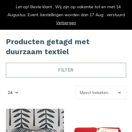
Let op! Beste klant , Wij zijn op vakantie tot en met 14
vrolijk je keuken op
Augustus. Event. bestellingen worden dan 17 Aug . verstuurd
0
0
Verbergen
Producten getagd met
duurzaam textiel
FILTER