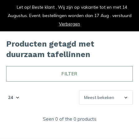
Let op! Beste klant , Wij zijn op vakantie tot en met 14
vrolijk je keuken op
Augustus. Event. bestellingen worden dan 17 Aug . verstuurd
0
0
Verbergen
Producten getagd met
duurzaam tafellinnen
FILTER
Seen 0 of the 0 products