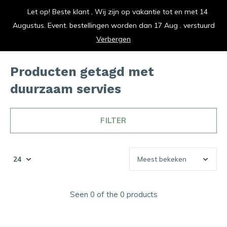
Let op! Beste klant , Wij zijn op vakantie tot en met 14
vrolijk je keuken op
Augustus. Event. bestellingen worden dan 17 Aug . verstuurd
0
0
Verbergen
Producten getagd met
duurzaam servies
FILTER
Seen 0 of the 0 products