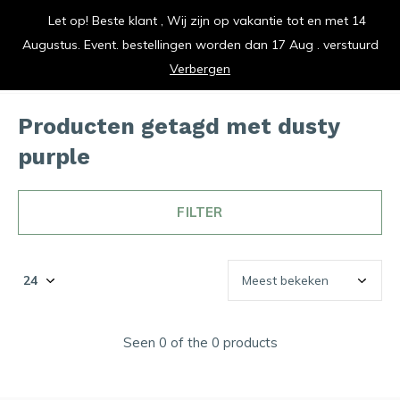
Let op! Beste klant , Wij zijn op vakantie tot en met 14
vrolijk je keuken op
Augustus. Event. bestellingen worden dan 17 Aug . verstuurd
0
0
Verbergen
Producten getagd met dusty
purple
FILTER
Seen 0 of the 0 products