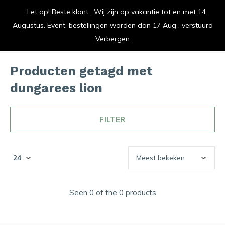
Let op! Beste klant , Wij zijn op vakantie tot en met 14
vrolijk je keuken op
Augustus. Event. bestellingen worden dan 17 Aug . verstuurd
0
0
Verbergen
Producten getagd met
dungarees lion
FILTER
Seen 0 of the 0 products