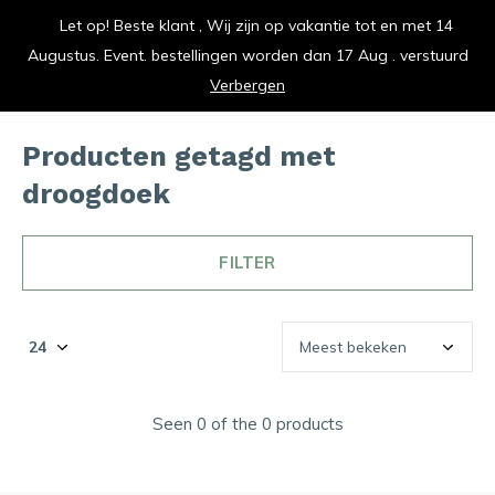
Let op! Beste klant , Wij zijn op vakantie tot en met 14
vrolijk je keuken op
Augustus. Event. bestellingen worden dan 17 Aug . verstuurd
0
0
Verbergen
Producten getagd met
droogdoek
FILTER
Seen 0 of the 0 products