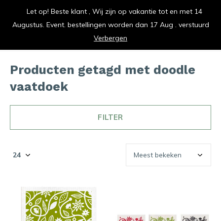
Let op! Beste klant , Wij zijn op vakantie tot en met 14
vrolijk je keuken op
Augustus. Event. bestellingen worden dan 17 Aug . verstuurd
0
0
Verbergen
Producten getagd met doodle
vaatdoek
FILTER