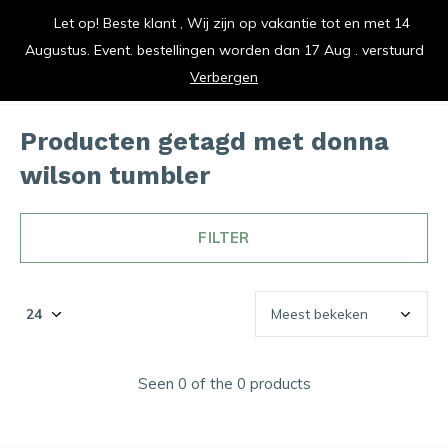
Let op! Beste klant , Wij zijn op vakantie tot en met 14
vrolijk je keuken op
Augustus. Event. bestellingen worden dan 17 Aug . verstuurd
0
0
Verbergen
Producten getagd met donna
wilson tumbler
FILTER
Seen 0 of the 0 products