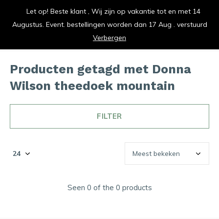
Let op! Beste klant , Wij zijn op vakantie tot en met 14
vrolijk je keuken op
Augustus. Event. bestellingen worden dan 17 Aug . verstuurd
0
0
Verbergen
Producten getagd met Donna
Wilson theedoek mountain
FILTER
Seen 0 of the 0 products