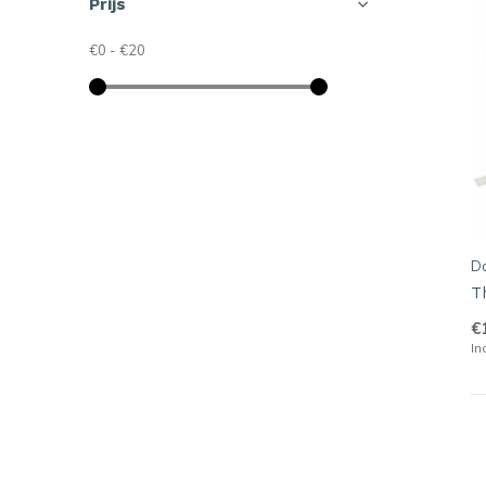
Prijs
€0
-
€20
D
T
€
In