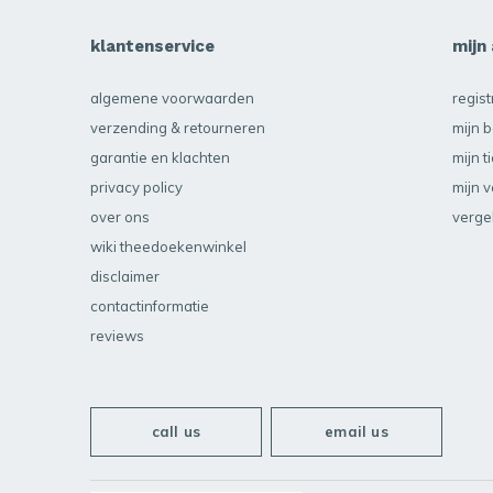
klantenservice
mijn
algemene voorwaarden
regis
verzending & retourneren
mijn b
garantie en klachten
mijn t
privacy policy
mijn v
over ons
verge
wiki theedoekenwinkel
disclaimer
contactinformatie
reviews
call us
email us