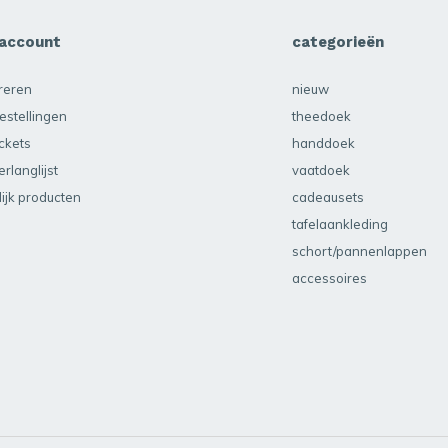
 account
categorieën
treren
nieuw
estellingen
theedoek
ickets
handdoek
erlanglijst
vaatdoek
lijk producten
cadeausets
tafelaankleding
schort/pannenlappen
accessoires