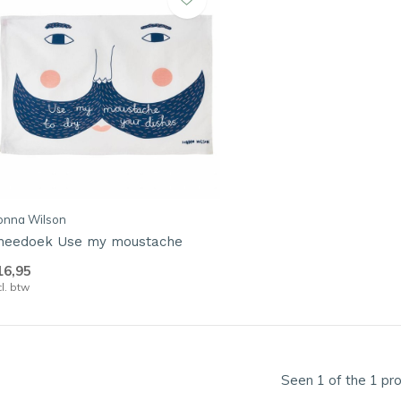
onna Wilson
heedoek Use my moustache
16,95
cl. btw
Seen 1 of the 1 pr