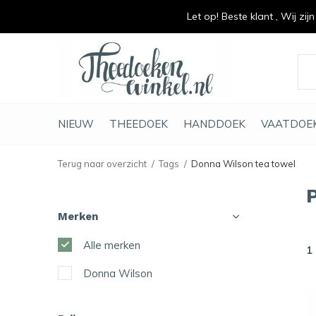
Let op! Beste klant , Wij zij
vrolijk je keuken op
duurzaam en met li
NIEUW
THEEDOEK
HANDDOEK
VAATDOE
Terug naar overzicht
Tags
Donna Wilson tea towel
Merken
Alle merken
1
Donna Wilson