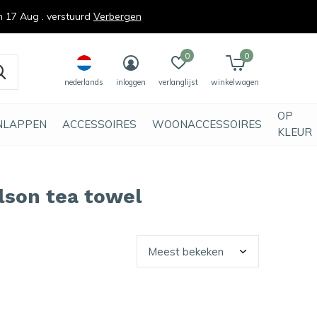
n 17 Aug . verstuurd
Verbergen
0
0
nederlands
inloggen
verlanglijst
winkelwagen
OP
NLAPPEN
ACCESSOIRES
WOONACCESSOIRES
KLEUR
lson tea towel