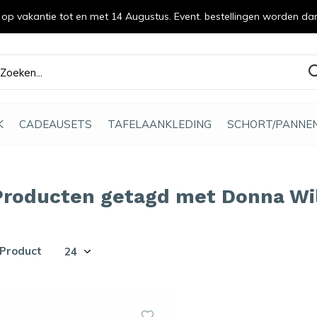
n op vakantie tot en met 14 Augustus. Event. bestellingen worden da
efde gemaakt
K
CADEAUSETS
TAFELAANKLEDING
SCHORT/PANNE
Producten getagd met Donna Wi
 Product