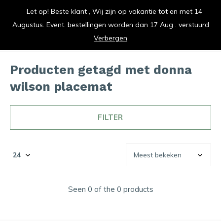
Let op! Beste klant , Wij zijn op vakantie tot en met 14
vrolijk je keuken op
Augustus. Event. bestellingen worden dan 17 Aug . verstuurd
0
0
Verbergen
Producten getagd met donna
wilson placemat
FILTER
Seen 0 of the 0 products