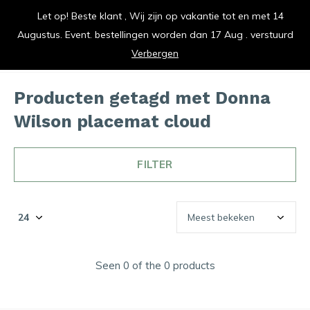
Let op! Beste klant , Wij zijn op vakantie tot en met 14
vrolijk je keuken op
Augustus. Event. bestellingen worden dan 17 Aug . verstuurd
0
0
Verbergen
Producten getagd met Donna
Wilson placemat cloud
FILTER
Seen 0 of the 0 products