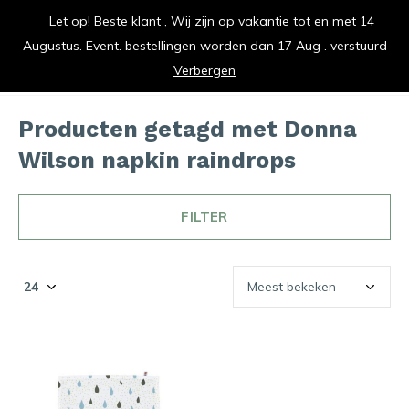
Let op! Beste klant , Wij zijn op vakantie tot en met 14
vrolijk je keuken op
Augustus. Event. bestellingen worden dan 17 Aug . verstuurd
0
0
Verbergen
Producten getagd met Donna
Wilson napkin raindrops
FILTER