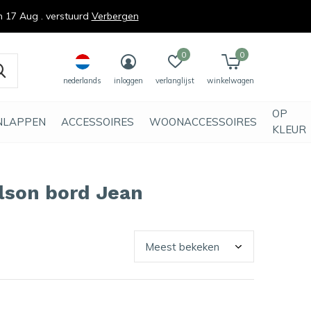
n 17 Aug . verstuurd
Verbergen
0
0
nederlands
inloggen
verlanglijst
winkelwagen
OP
NLAPPEN
ACCESSOIRES
WOONACCESSOIRES
KLEUR
lson bord Jean