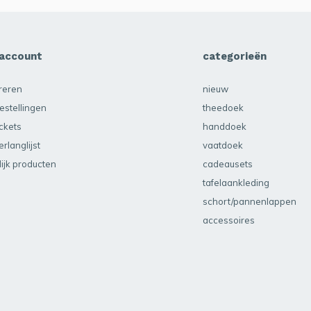
 account
categorieën
treren
nieuw
estellingen
theedoek
ickets
handdoek
erlanglijst
vaatdoek
lijk producten
cadeausets
tafelaankleding
schort/pannenlappen
accessoires