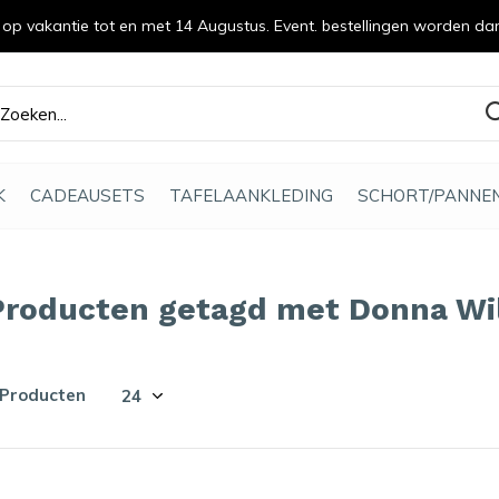
n op vakantie tot en met 14 Augustus. Event. bestellingen worden da
efde gemaakt
K
CADEAUSETS
TAFELAANKLEDING
SCHORT/PANNE
Producten getagd met Donna Wi
 Producten