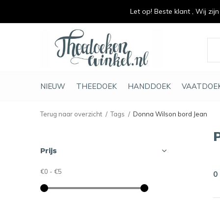
Let op! Beste klant , Wij zij
vrolijk je keuken op
duurzaam en met li
NIEUW
THEEDOEK
HANDDOEK
VAATDOE
Terug naar overzicht
Tags
Donna Wilson bord Jean
Prijs
€0
-
€5
0