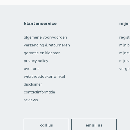
klantenservice
mijn
algemene voorwaarden
regis
verzending & retourneren
mijn b
garantie en klachten
mijn t
privacy policy
mijn v
over ons
verge
wiki theedoekenwinkel
disclaimer
contactinformatie
reviews
call us
email us