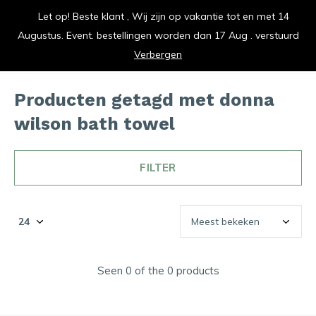
Let op! Beste klant , Wij zijn op vakantie tot en met 14
vrolijk je keuken op
Augustus. Event. bestellingen worden dan 17 Aug . verstuurd
0
0
Verbergen
Producten getagd met donna
wilson bath towel
FILTER
Seen 0 of the 0 products