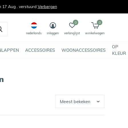
n 17 Aug . verstuurd
Verbergen
0
0
nederlands
inloggen
verlanglijst
winkelwagen
OP
NLAPPEN
ACCESSOIRES
WOONACCESSOIRES
KLEUR
n