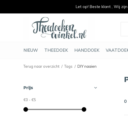
Let op! Beste klant , Wij zij
vrolijk je keuken op
duurzaam en met li
NIEUW
THEEDOEK
HANDDOEK
VAATDOE
Terug naar overzicht
Tags
DIY naaien
Prijs
€0
-
€5
0