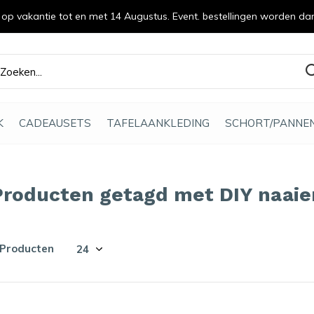
n op vakantie tot en met 14 Augustus. Event. bestellingen worden da
efde gemaakt
K
CADEAUSETS
TAFELAANKLEDING
SCHORT/PANNE
Producten getagd met DIY naaie
 Producten