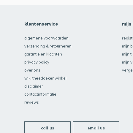
klantenservice
mijn
algemene voorwaarden
regis
verzending & retourneren
mijn b
garantie en klachten
mijn t
privacy policy
mijn v
over ons
verge
wiki theedoekenwinkel
disclaimer
contactinformatie
reviews
call us
email us