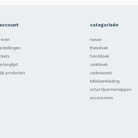
 account
categorieën
treren
nieuw
estellingen
theedoek
ickets
handdoek
erlanglijst
vaatdoek
lijk producten
cadeausets
tafelaankleding
schort/pannenlappen
accessoires