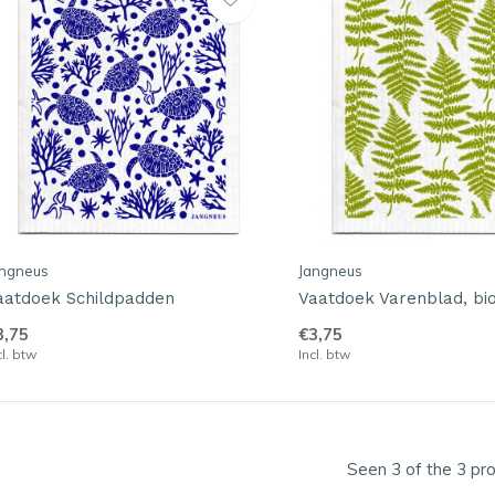
angneus
Jangneus
aatdoek Schildpadden
Vaatdoek Varenblad, bio
3,75
€3,75
cl. btw
Incl. btw
Seen 3 of the 3 pr