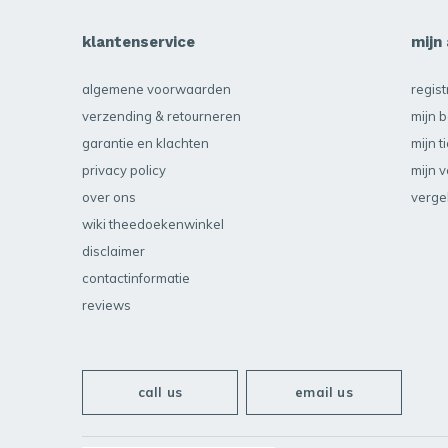
klantenservice
mijn
algemene voorwaarden
regis
verzending & retourneren
mijn b
garantie en klachten
mijn t
privacy policy
mijn v
over ons
verge
wiki theedoekenwinkel
disclaimer
contactinformatie
reviews
call us
email us