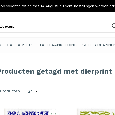
n op vakantie tot en met 14 Augustus. Event. bestellingen worden da
efde gemaakt
K
CADEAUSETS
TAFELAANKLEDING
SCHORT/PANNE
Producten getagd met dierprint
 Producten