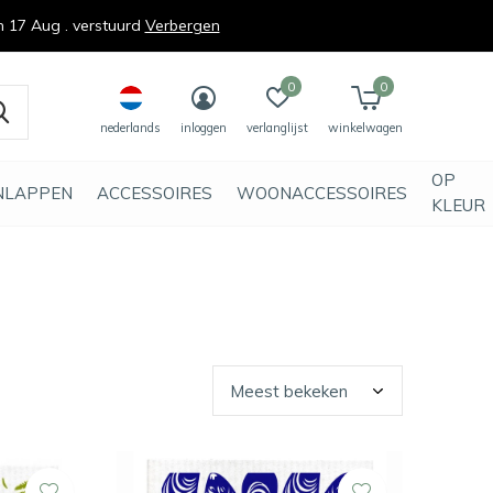
n 17 Aug . verstuurd
Verbergen
0
0
nederlands
inloggen
verlanglijst
winkelwagen
OP
NLAPPEN
ACCESSOIRES
WOONACCESSOIRES
KLEUR