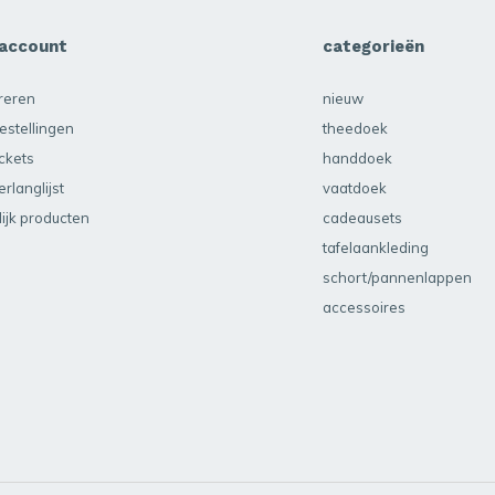
 account
categorieën
treren
nieuw
estellingen
theedoek
ickets
handdoek
erlanglijst
vaatdoek
lijk producten
cadeausets
tafelaankleding
schort/pannenlappen
accessoires