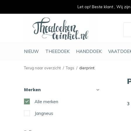
Let op! Beste klant , Wij zij
vrolijk je keuken op
duurzaam en met li
NIEUW
THEEDOEK
HANDDOEK
VAATDOE
Terug naar overzicht
Tags
dierprint
Merken
Alle merken
3
Jangneus