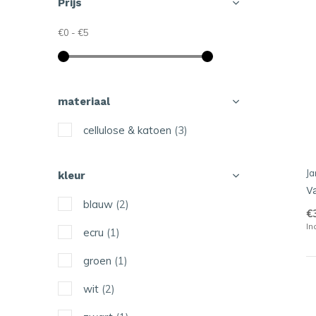
Prijs
€0
-
€5
materiaal
cellulose & katoen
(3)
J
kleur
V
blauw
(2)
€
In
ecru
(1)
groen
(1)
wit
(2)