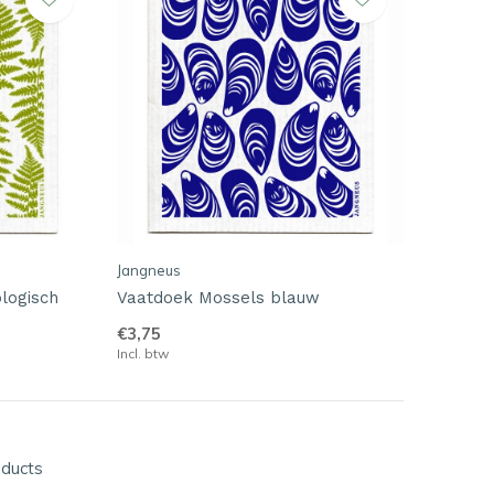
Jangneus
logisch
Vaatdoek Mossels blauw
€3,75
Incl. btw
oducts