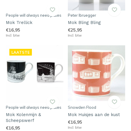
People will always need plates
Peter Ibruegger
Mok Trellick
Mok Bling Bling
€16,95
€25,95
Incl. btw
Incl. btw
LAATSTE
People will always need plates
Snowden Flood
Mok Kolenmijn &
Mok Huisjes aan de kust
Scheepswerf
€16,95
€16,95
Incl. btw