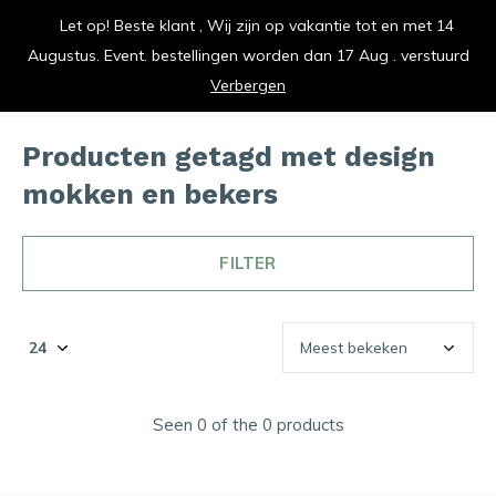
Let op! Beste klant , Wij zijn op vakantie tot en met 14
duurzaam en met liefde gemaakt
Augustus. Event. bestellingen worden dan 17 Aug . verstuurd
0
0
Verbergen
Producten getagd met design
mokken en bekers
FILTER
Seen 0 of the 0 products