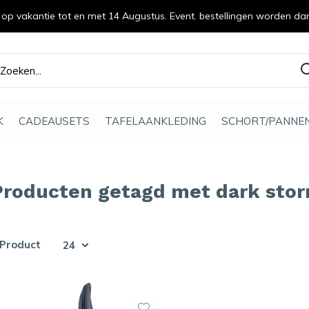
n op vakantie tot en met 14 Augustus. Event. bestellingen worden da
efde gemaakt
K
CADEAUSETS
TAFELAANKLEDING
SCHORT/PANNE
Producten getagd met dark stor
 Product