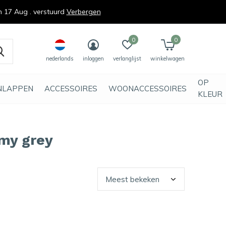
n 17 Aug . verstuurd
Verbergen
0
0
nederlands
inloggen
verlanglijst
winkelwagen
OP
NLAPPEN
ACCESSOIRES
WOONACCESSOIRES
KLEUR
my grey