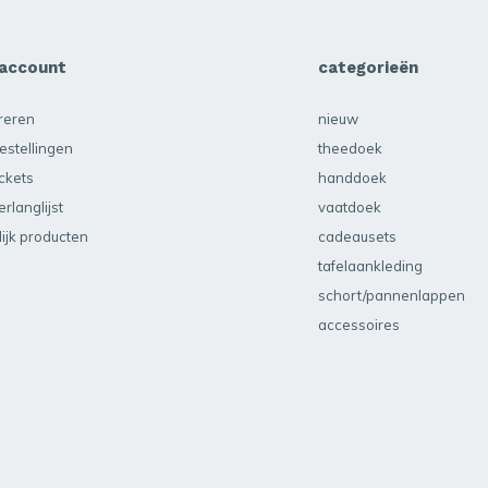
 account
categorieën
treren
nieuw
estellingen
theedoek
ickets
handdoek
erlanglijst
vaatdoek
lijk producten
cadeausets
tafelaankleding
schort/pannenlappen
accessoires