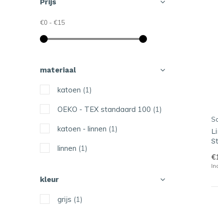
Prijs
€0
-
€15
materiaal
katoen
(1)
OEKO - TEX standaard 100
(1)
S
katoen - linnen
(1)
L
S
linnen
(1)
€
In
kleur
grijs
(1)