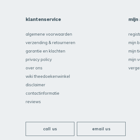
klantenservice
mijn
algemene voorwaarden
regis
verzending & retourneren
mijn b
garantie en klachten
mijn t
privacy policy
mijn v
over ons
verge
wiki theedoekenwinkel
disclaimer
contactinformatie
reviews
call us
email us