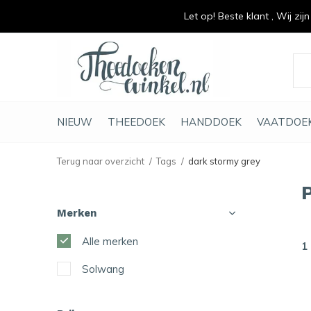
Let op! Beste klant , Wij zij
vrolijk je keuken op
duurzaam en met li
NIEUW
THEEDOEK
HANDDOEK
VAATDOE
Terug naar overzicht
Tags
dark stormy grey
Merken
Alle merken
1
Solwang