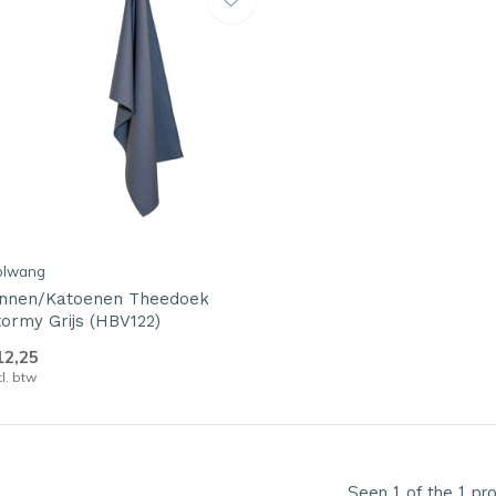
olwang
innen/Katoenen Theedoek
tormy Grijs (HBV122)
12,25
cl. btw
Seen 1 of the 1 pr