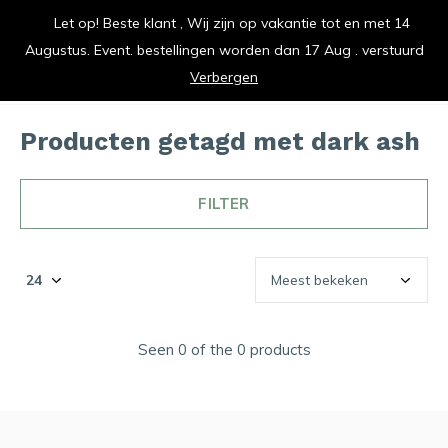
Let op! Beste klant , Wij zijn op vakantie tot en met 14
vrolijk je keuken op
Augustus. Event. bestellingen worden dan 17 Aug . verstuurd
0
0
Verbergen
Producten getagd met dark ash
FILTER
Seen 0 of the 0 products