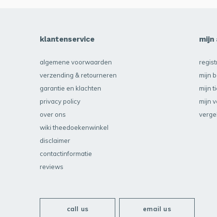
klantenservice
mijn
algemene voorwaarden
regis
verzending & retourneren
mijn b
garantie en klachten
mijn t
privacy policy
mijn v
over ons
verge
wiki theedoekenwinkel
disclaimer
contactinformatie
reviews
call us
email us