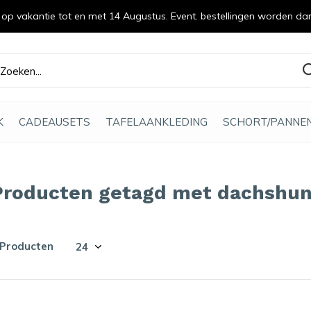
n op vakantie tot en met 14 Augustus. Event. bestellingen worden da
efde gemaakt
K
CADEAUSETS
TAFELAANKLEDING
SCHORT/PANNE
Producten getagd met dachshu
 Producten