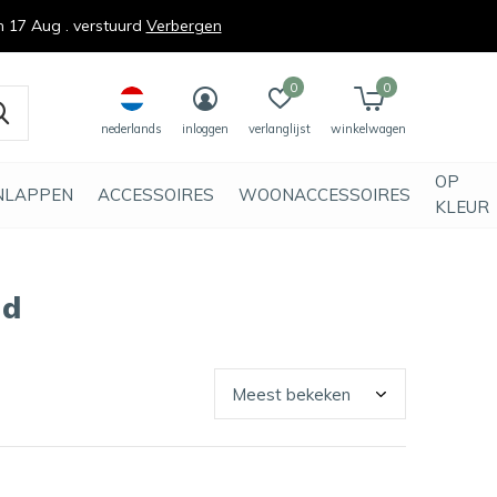
n 17 Aug . verstuurd
Verbergen
0
0
nederlands
inloggen
verlanglijst
winkelwagen
OP
NLAPPEN
ACCESSOIRES
WOONACCESSOIRES
KLEUR
nd