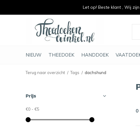
Let op! Beste klant , Wij zij
vrolijk je keuken op
duurzaam en met li
NIEUW
THEEDOEK
HANDDOEK
VAATDOE
Terug naar overzicht
Tags
dachshund
Prijs
€0
-
€5
0