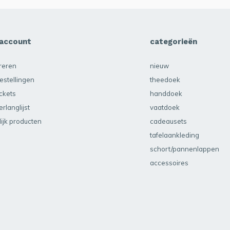
 account
categorieën
treren
nieuw
estellingen
theedoek
ickets
handdoek
erlanglijst
vaatdoek
lijk producten
cadeausets
tafelaankleding
schort/pannenlappen
accessoires